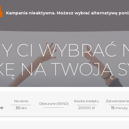
Kampania nieaktywna. Możesz wybrać alternatywę poniż
 CI WYBRAĆ 
Ę NA TWOJĄ S
Na okres
Kwota kredytu
Zatwierdzeni
Obliczone (RRSO)
we
30
20000 zł
15
dni
minuty