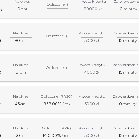
Na okres
Kwota kredytu
Zatwierdzenie
Obliczone ()
wy
0
20000 zł
0
dni
minuty
Na okres
Kwota kredytu
Zatwierdzenie
Obliczone ()
e
90
5000 zł
15
dni
minuty
Na okres
Kwota kredytu
Zatwierdzenie
Obliczone ()
e
61
4000 zł
15
dni
minuty
Na okres
Obliczone (RRSO)
Kwota kredytu
Zatwierdzenie
e
45
1958.00%
5000 zł
0
dni
/ rok
minuty
Na okres
Obliczone (APR)
Kwota kredytu
Zatwierdzenie
e
30
1410.00%
5000 zł
15
dni
/ rok
minuty