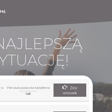
ej.
NAJLEPSZĄ
YTUACJĘ!
Złóż
e w
Pierwsza pożyczka bezpłatna
wniosek
tak