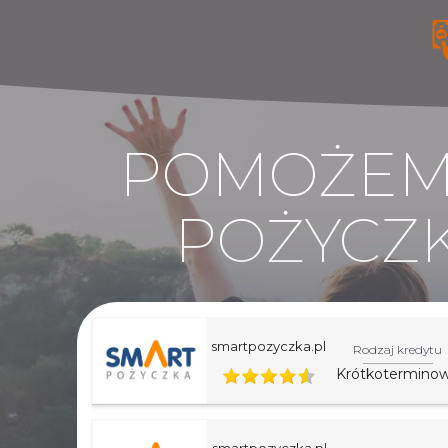
POMOŻEMY
POŻYCZK
smartpozyczka.pl
Rodzaj kredytu
Krótkotermino
smartpozyczka.pl