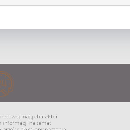
j mają charakter informacyjny. W celu uzyskania dokładnych inf
ernetowej mają charakter
h informacji na temat
przejść do strony partnera.