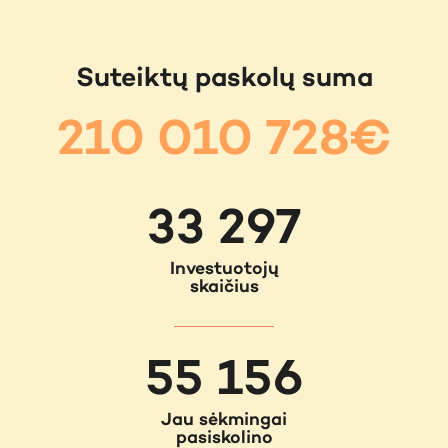
Suteiktų paskolų suma
210 010 728€
33 297
Investuotojų
skaičius
55 156
Jau sėkmingai
pasiskolino