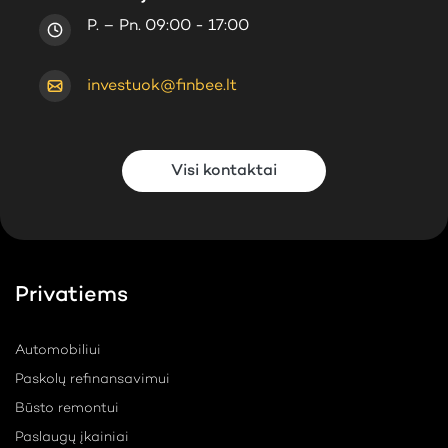
P. – Pn. 09:00 - 17:00
investuok@finbee.lt
Visi kontaktai
Privatiems
Automobiliui
Paskolų refinansavimui
Būsto remontui
Paslaugų įkainiai