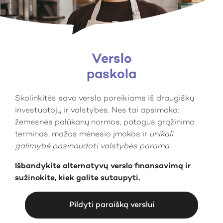
Verslo
paskola
Skolinkitės savo verslo poreikiams iš draugiškų
investuotojų ir valstybės. Nes tai apsimoka:
žemesnės palūkanų normos, patogus grąžinimo
terminas, mažos mėnesio įmokos ir
unikali
galimybė pasinaudoti valstybės parama.
Išbandykite alternatyvų verslo finansavimą ir
sužinokite, kiek galite sutaupyti.
Pildyti paraišką verslui