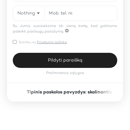
Nothing selected
Su Jumis susisieksime tik vieną kartą, kad galėtume
pateikti paslaugų pasiūlymą.
Sutinku su
Privatumo politika
Pildyti paraišką
Preliminarios sąlygos
Tipinis paskolos pavyzdys: skolinantis 1000 
×
Preliminarios sąlygos
Paskolos suma: