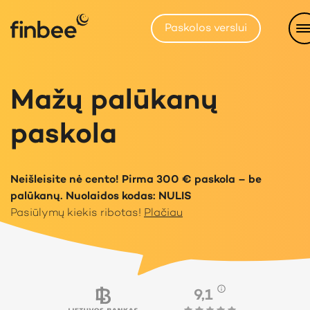
Paskolos verslui
Mažų palūkanų
paskola
Neišleisite nė cento! Pirma 300 € paskola – be
palūkanų. Nuolaidos kodas: NULIS
Pasiūlymų kiekis ribotas!
Plačiau
9,1