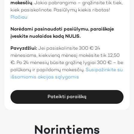
mokesčių
. Jokio pabrangimo – grąžinsite tik tiek,
kiek pasiskolinote. Pasiūlymų kiekis ribotas!
Plačiau
Norėdami pasinaudoti pasiūlymu, paraiškoje
įveskite nuolaidos kodą NULIS.
Pavyzdžiui:
Jei pasiskolinsite 300 € 24
mėnesiams, kiekvieną mėnesį mokėsite tik 12,50
€. Po 24 mėnesių būsite grąžinę lygiai 300 € – be
palūkanų ir papildomų mokesčių.
Susipažinkite su
išsamiomis akcijos sąlygomis
Pateikti paraišką
Norintiems