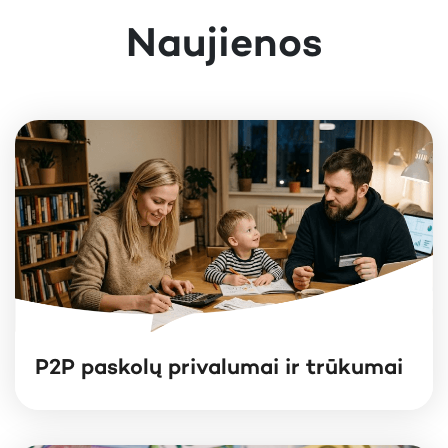
Naujienos
P2P paskolų privalumai ir trūkumai