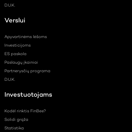
D.U.K.
Verslui
Apyvartinėms lėšoms
Investicijoms
ES paskola
Paslaugų įkainiai
Partnerysčių programa
D.U.K.
Investuotojams
Kodėl rinktis FinBee?
Solidi grąža
Statistika