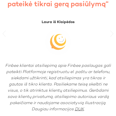
pateikė tikrai gerą pasiūlymą“
Laura iš Klaipėdos
Previous
N
Finbee klientai atsiliepimą apie Finbee paslaugas gali
pateikti Platformoje registruotu el. paštu ar telefonu,
siekdami užtikrinti, kad atsiliepimas yra tikras ir
gautas iš tikro kliento. Pasiliekame teisę skelbti ne
visus, o tik atrinktus klientų atsiliepimus. Gerbdami
savo klientų privatumą, atsiliepimo autoriaus vardą
pakeičiame ir naudojame asociatyvią iliustraciją.
Daugiau informacijos
DUK
.