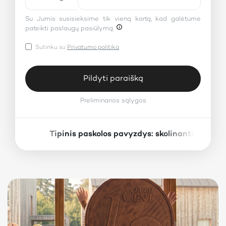
Su Jumis susisieksime tik vieną kartą, kad galėtume
pateikti paslaugų pasiūlymą.
Sutinku su
Privatumo politika
Pildyti paraišką
Preliminarios sąlygos
Tipinis paskolos pavyzdys: skolinantis 1000
×
Preliminarios sąlygos
Paskolos suma:
Paskolos terminas:
Fiksuotoji metinė palūkanų norma:
10%