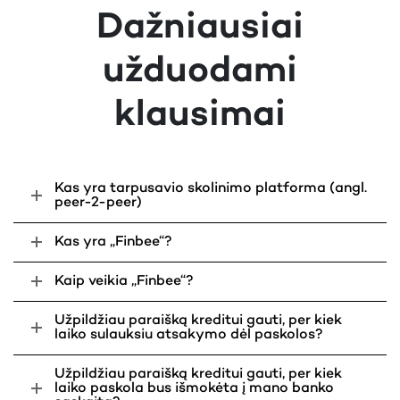
Paskolos terminas:
Dažniausiai
Fiksuotoji metinė palūkanų norma:
10%
užduodami
Vienkartinis sutarties sudarymo
4%
mokestis:
klausimai
Mėnesinis administravimo mokestis:
0.37%
BVKKMN (Bendroji vartojimo kredito
17.76%
kainos metinė norma):
Eilinės mėnesio įmokos suma:
Kas yra tarpusavio skolinimo platforma (angl.
peer-2-peer)
Jums pervedama paskolos suma:
Visa grąžinama paskolos suma:
Kas yra „Finbee“?
Vienkartinis kredito vertinimo
20€
mokestis:
Kaip veikia „Finbee“?
Pildyti paraišką
Užpildžiau paraišką kreditui gauti, per kiek
Konkretų paskolos pasiūlymą kiekvienam klientui
laiko sulauksiu atsakymo dėl paskolos?
pateikiame individualiai, įvertinę jo galimybes grąžinti
paskolą. Todėl Jums siūlomos sąlygos gali skirtis nuo
Užpildžiau paraišką kreditui gauti, per kiek
tų, kurias matote šiame pavyzdyje. Maksimali
laiko paskola bus išmokėta į mano banko
BVKKMN – 63.97%.