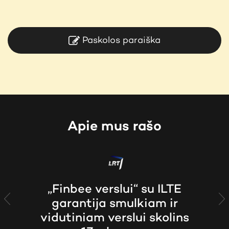
Paskolos paraiška
Apie mus rašo
„Finbee verslui“ su ILTE
garantija smulkiam ir
Previous
N
vidutiniam verslui skolins