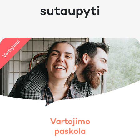
sutaupyti
Vartojimo
paskola