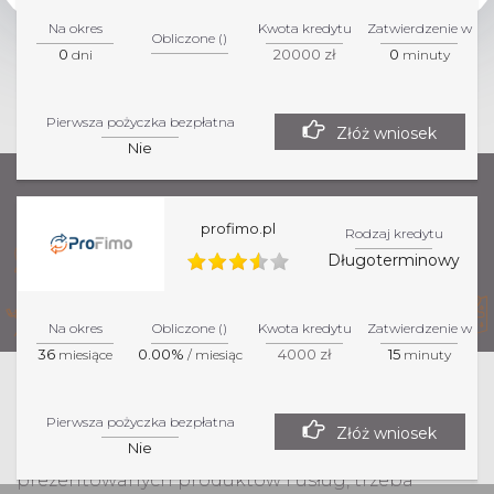
Na okres
Kwota kredytu
Zatwierdzenie w
Obliczone ()
0
20000 zł
0
dni
minuty
Pierwsza pożyczka bezpłatna
Złóż wniosek
Nie
profimo.pl
Rodzaj kredytu
Długoterminowy
Na okres
Obliczone ()
Kwota kredytu
Zatwierdzenie w
36
0.00%
4000 zł
15
miesiące
/ miesiąc
minuty
Zawierające informacje na tej stronie
Pierwsza pożyczka bezpłatna
internetowej mają charakter informacyjny. W celu
Złóż wniosek
Nie
uzyskania dokładnych informacji na temat
prezentowanych produktów i usług, trzeba