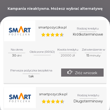
Kampania nieaktywna. Możesz wybrać alternatywę
poniżej.
smartpozyczka.pl
Rodzaj kredytu
Krótkoterminowe
POMOŻEMY CI WYBRAĆ
NAJLEPSZĄ POŻYCZKĘ
Na okres
Kwota kredytu
Zatwierdzenie w
Obliczone (RRSO)
30
20000 zł
15
dni
minuty
NA TWOJĄ SYTUACJĘ!
Pierwsza pożyczka bezpłatna
Złóż wniosek
tak
smartpozyczka.pl
Rodzaj kredytu
Długoterminowy