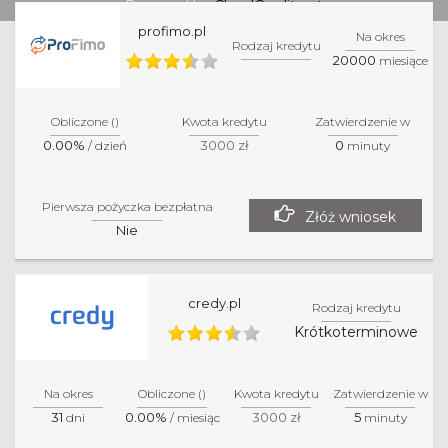
Powered by
CloudCredit.net
przejść do strony partnera.
profimo.pl
Na okres
Rodzaj kredytu
20000
miesiące
Obliczone ()
Kwota kredytu
Zatwierdzenie w
0.00%
3000 zł
0
/ dzień
minuty
Pierwsza pożyczka bezpłatna
Złóż wniosek
Nie
credy.pl
Rodzaj kredytu
Krótkoterminowe
Na okres
Obliczone ()
Kwota kredytu
Zatwierdzenie w
31
0.00%
3000 zł
5
dni
/ miesiąc
minuty