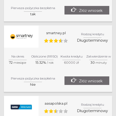
Pierwsza pożyczka bezpłatna
Złóż wniosek
tak
smartney.pl
Rodzaj kredytu
Długoterminowy
Na okres
Obliczone (RRSO)
Kwota kredytu
Zatwierdzenie w
72
15.32%
60000 zł
30
miesiące
/ rok
minuty
Pierwsza pożyczka bezpłatna
Złóż wniosek
Nie
aasapolska.pl
Rodzaj kredytu
Długoterminowy