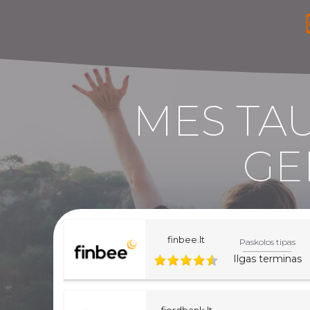
MES TAU
GE
finbee.lt
Paskolos tipas
Ilgas terminas
fjordbank.lt