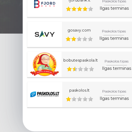
Paskolos tipas
Ilgas terminas
gosavy.com
Paskolos tipas
Ilgas terminas
bobutespaskola.lt
Paskolos tipas
Ilgas terminas
paskolos.lt
Paskolos tipas
Ilgas terminas
Šiame svetainės lape esanti informacija yra informac
lapą.