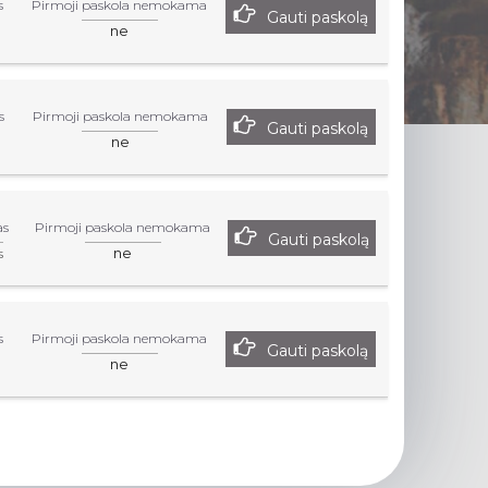
s
Pirmoji paskola nemokama
Gauti paskolą
ne
s
Pirmoji paskola nemokama
Gauti paskolą
ne
as
Pirmoji paskola nemokama
Gauti paskolą
ne
s
s
Pirmoji paskola nemokama
Gauti paskolą
ne
r paslaugas Jūs turite aplankyti nurodytą partnerių