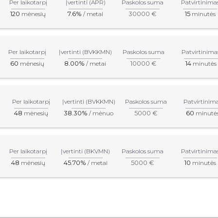
Per laikotarpį
Įvertinti (APR)
Paskolos suma
Patvirtinima
120
7.6%
30000 €
15
mėnesių
/ metai
minutės
Per laikotarpį
Įvertinti (BVKKMN)
Paskolos suma
Patvirtinima
60
8.00%
10000 €
14
mėnesių
/ metai
minutės
Per laikotarpį
Įvertinti (BVKKMN)
Paskolos suma
Patvirtinim
48
38.30%
5000 €
60
mėnesių
/ mėnuo
minutė
Per laikotarpį
Įvertinti (BKVMN)
Paskolos suma
Patvirtinima
48
45.70%
5000 €
10
mėnesių
/ metai
minutės
inio pobūdžio. Norėdami įgyti tikslią informaciją apie produktus i