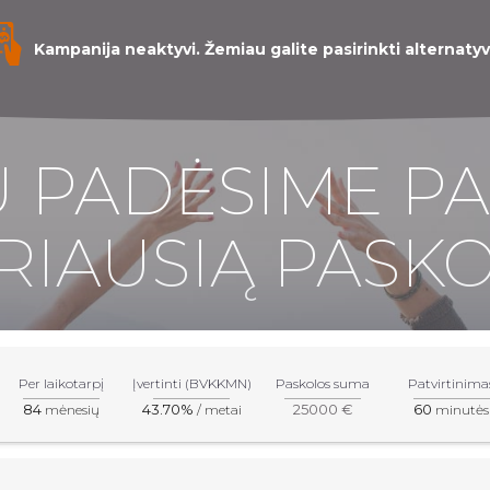
Kampanija neaktyvi. Žemiau galite pasirinkti alternatyv
 PADĖSIME PA
RIAUSIĄ PASKO
Per laikotarpį
Įvertinti (BVKKMN)
Paskolos suma
Patvirtinima
84
43.70%
25000 €
60
mėnesių
/ metai
minutės