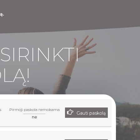
ą.
SIRINKTI
LĄ!
s
Pirmoji paskola nemokama
Gauti paskolą
ne