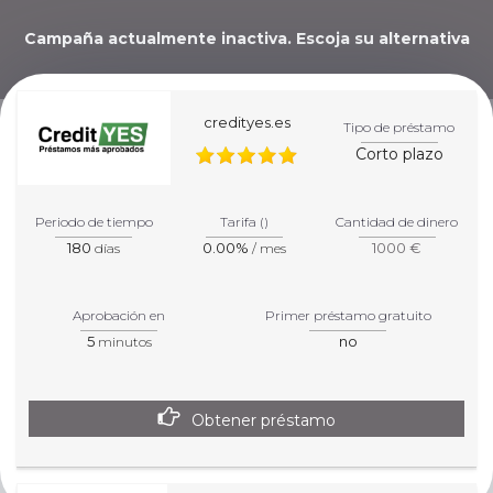
Campaña actualmente inactiva. Escoja su alternativa
abajo.
credityes.es
Tipo de préstamo
Corto plazo
¡TE AYUDAREMOS A
ELEGIR EL MEJOR
Periodo de tiempo
Tarifa ()
Cantidad de dinero
180
0.00%
1000 €
días
/ mes
CRÉDITO PARA TU
SITUACIÓN!
Aprobación en
Primer préstamo gratuito
5
no
minutos
Obtener préstamo