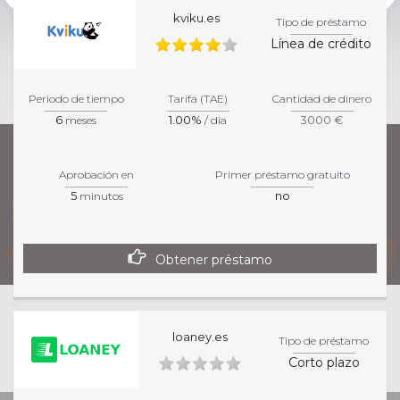
kviku.es
Tipo de préstamo
Línea de crédito
Periodo de tiempo
Tarifa (TAE)
Cantidad de dinero
6
1.00%
3000 €
meses
/ día
Aprobación en
Primer préstamo gratuito
5
no
minutos
Obtener préstamo
Esta página de inicio es informativa. Para una
loaney.es
Tipo de préstamo
información más precisa sobre los productos y
Corto plazo
servicios, por favor, visita la página específica del
colaborador.