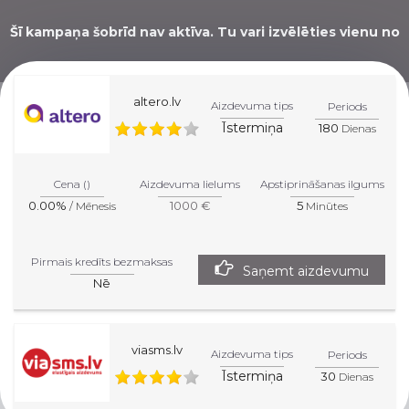
Šī kampaņa šobrīd nav aktīva. Tu vari izvēlēties vienu no
zemāk redzamām alternatīvām.
altero.lv
Aizdevuma tips
Periods
Īstermiņa
180
Dienas
MĒS TEV PALĪDZĒSIM
IZVĒLĒTIES LABĀKO
Cena ()
Aizdevuma lielums
Apstiprināšanas ilgums
0.00%
1000 €
5
/ Mēnesis
Minūtes
AIZDEVUMU!
Pirmais kredīts bezmaksas
Saņemt aizdevumu
Nē
viasms.lv
Aizdevuma tips
Periods
Īstermiņa
30
Dienas