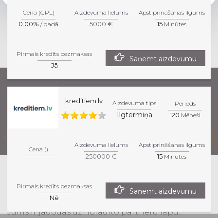
Cena (GPL)
Aizdevuma lielums
Apstiprināšanas ilgums
0.00%
5000 €
15
/ gadā
Minūtes
Pirmais kredīts bezmaksas
Saņemt aizdevumu
Jā
kreditiem.lv
Aizdevuma tips
Periods
Ilgtermiņa
120
Mēneši
Aizdevuma lielums
Apstiprināšanas ilgums
Cena ()
250000 €
15
Minūtes
Dotajā mājas lapā saturošā informācija ir
Pirmais kredīts bezmaksas
informatīva. Lai iegūtu precīzu informāciju par
Saņemt aizdevumu
Nē
attēlotajiem produktiem un pakalpojumiem,
Jums ir jādodas uz norādīto partneru lapu.