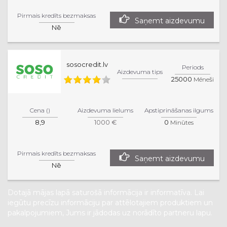
Pirmais kredīts bezmaksas
Saņemt aizdevumu
Nē
sosocredit.lv
Periods
Aizdevuma tips
25000
Mēneši
Cena ()
Aizdevuma lielums
Apstiprināšanas ilgums
8,9
1000 €
0
Minūtes
Pirmais kredīts bezmaksas
Saņemt aizdevumu
Nē
Dotajā mājas lapā saturošā informācija ir informatīva. Lai
iegūtu precīzu informāciju par attēlotajiem produktiem un
pakalpojumiem, Jums ir jādodas uz norādīto partneru lapu.