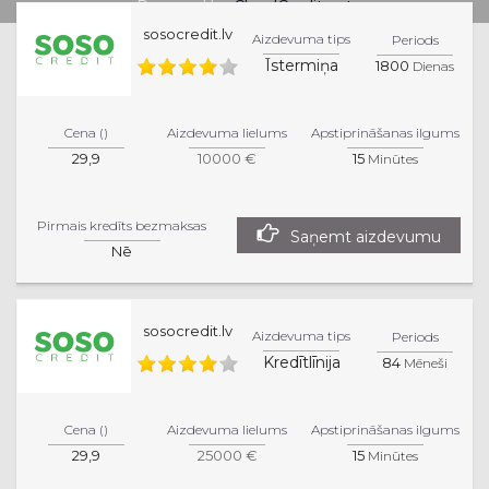
Powered by
CloudCredit.net
sosocredit.lv
Aizdevuma tips
Periods
Īstermiņa
1800
Dienas
Cena ()
Aizdevuma lielums
Apstiprināšanas ilgums
29,9
10000 €
15
Minūtes
Pirmais kredīts bezmaksas
Saņemt aizdevumu
Nē
sosocredit.lv
Aizdevuma tips
Periods
Kredītlīnija
84
Mēneši
Cena ()
Aizdevuma lielums
Apstiprināšanas ilgums
29,9
25000 €
15
Minūtes