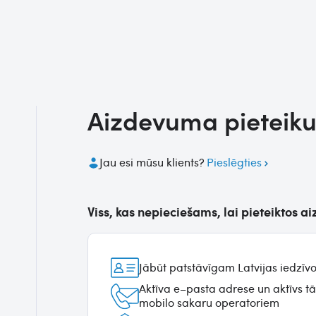
Aizdevuma pieteik
Jau esi mūsu klients?
Pieslēgties
Viss, kas nepieciešams, lai pieteiktos 
Jābūt patstāvīgam Latvijas iedzī
Aktīva e–pasta adrese un aktīvs t
mobilo sakaru operatoriem