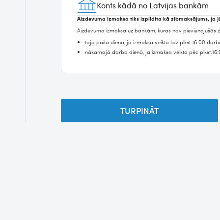
Konts kādā no Latvijas bankām
Aizdevuma izmaksa tiks izpildīta kā zibmaksājums, ja J
Aizdevuma izmaksa uz bankām, kuras nav pievienojušās zibm
tajā pašā dienā, ja izmaksa veikta līdz plkst.16:00 darb
nākamajā darba dienā, ja izmaksa veikta pēc plkst.16:
TURPINĀT