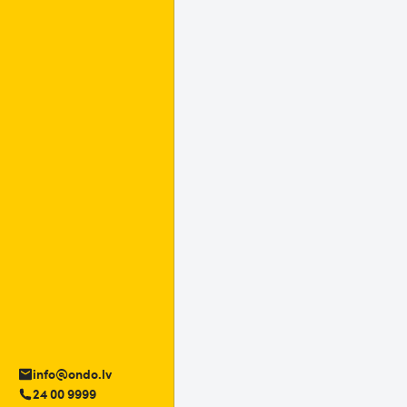
dartinformācija
info@ondo.lv
24 00 9999