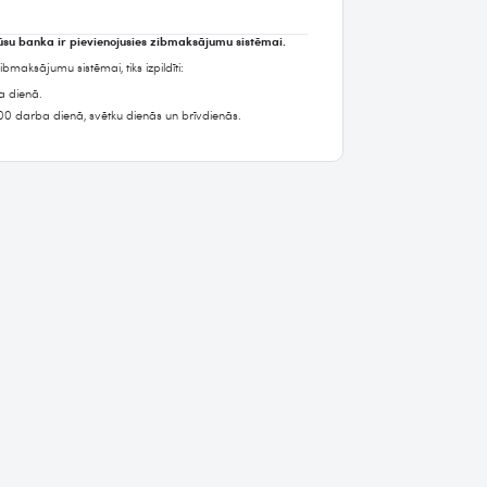
ūsu banka ir pievienojusies zibmaksājumu sistēmai.
aksājumu sistēmai, tiks izpildīti:
a dienā.
00 darba dienā, svētku dienās un brīvdienās.