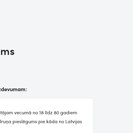
ums
aizdevumam:
votājam vecumā no 18 līdz 80 gadiem
ālruņa pieslēgums pie kāda no Latvijas