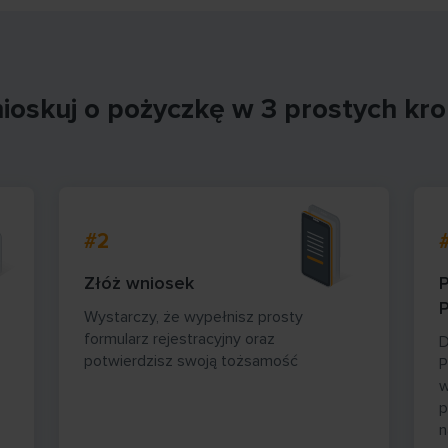
ioskuj o pożyczkę w 3 prostych kro
#2
Złóż wniosek
P
Wystarczy, że wypełnisz prosty
formularz rejestracyjny oraz
D
potwierdzisz swoją tożsamość
P
w
p
n