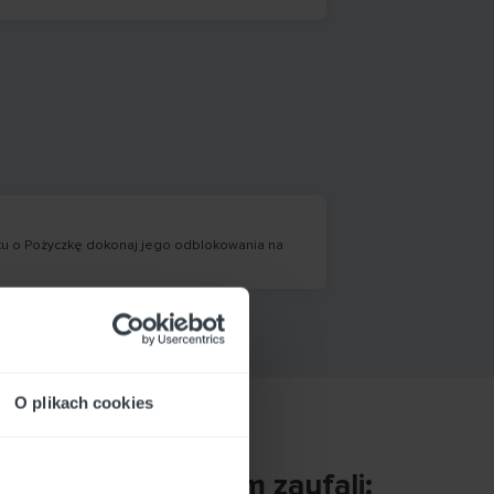
sku o Pożyczkę dokonaj jego odblokowania na
O plikach cookies
 tych, którzy nam zaufali: