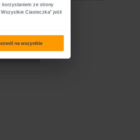
z korzystaniem ze strony
Wszystkie Ciasteczka” jeśli
ug już nie pierwszy
ozytywnie i bez
00%
ezwól na wszystkie