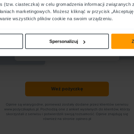
s (tzw. ciasteczka) w celu gromadzenia informacji związanych 
ałaniach marketingowych. Możesz kliknąć w przycisk „Akceptuję 
wanie wszystkich plików cookie na swoim urządzeniu.
 dla potrzebujących
Bardzo miła obsługa telefoniczna. Polecam
ypełnienie krótkiego
Polecam korzystam z usł
oczekiwanie na
raz i zawsze wszystko p
tym, którzy potrzebują pomocy finansowej.
iądze w kilka minut na
problemów. Polecam 1
Spersonalizuj
Z
ardzo zadowolona.
Monika
Mirek
Weź pożyczkę
Opinie są wiarygodne, ponieważ zostały dodane przez klientów serwisu
www.pozyczkaplus.pl. Pochodzą one z ankiet wysłanych do klientów, którzy
skorzystali z serwisu i potwierdzili swoją tożsamość. Opinie znajdują się
również na stronie opineo.pl