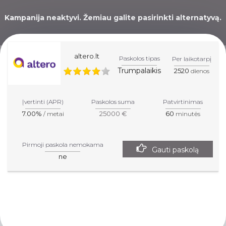
Kampanija neaktyvi. Žemiau galite pasirinkti alternatyvą.
altero.lt
Paskolos tipas
Per laikotarpį
Trumpalaikis
2520
dienos
MES TAU PADĖSIME
PASIRINKTI GERIAUSIĄ
Įvertinti (APR)
Paskolos suma
Patvirtinimas
7.00%
25000 €
60
/ metai
minutės
PASKOLĄ!
Pirmoji paskola nemokama
Gauti paskolą
ne
Šiame svetainės lape esanti informacija yra informacinio
pobūdžio. Norėdami įgyti tikslią informaciją apie produktus ir
paslaugas Jūs turite aplankyti nurodytą partnerių lapą.