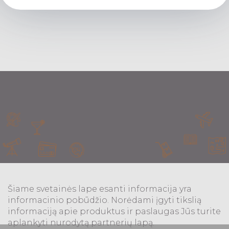
Šiame svetainės lape esanti informacija yra
informacinio pobūdžio. Norėdami įgyti tikslią
informaciją apie produktus ir paslaugas Jūs turite
aplankyti nurodytą partnerių lapą.