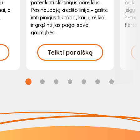
au
patenkinti skirtingus poreikius.
puikus
ai, o
Pasinaudoję kredito linija – galite
įsigyt
.
imti pinigus tik tada, kai jų reikia,
neturi
ir grąžinti jas pagal savo
karto.
galimybes.
Teikti paraišką