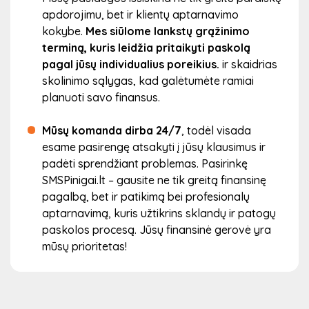
apdorojimu, bet ir klientų aptarnavimo
kokybe.
Mes siūlome lankstų grąžinimo
terminą, kuris leidžia pritaikyti paskolą
pagal jūsų individualius poreikius.
ir skaidrias
skolinimo sąlygas, kad galėtumėte ramiai
planuoti savo finansus.
Mūsų komanda dirba 24/7
, todėl visada
esame pasirengę atsakyti į jūsų klausimus ir
padėti sprendžiant problemas. Pasirinkę
SMSPinigai.lt – gausite ne tik greitą finansinę
pagalbą, bet ir patikimą bei profesionalų
aptarnavimą, kuris užtikrins sklandų ir patogų
paskolos procesą. Jūsų finansinė gerovė yra
mūsų prioritetas!