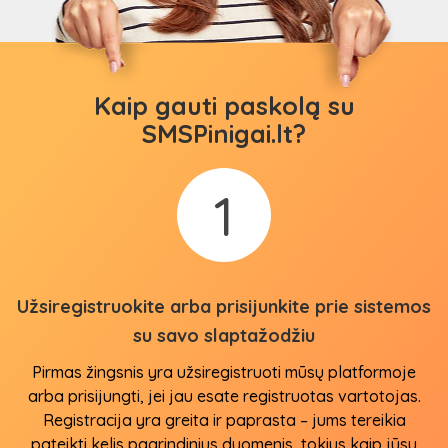
Kaip gauti paskolą su
SMSPinigai.lt?
1
Užsiregistruokite arba prisijunkite prie sistemos
su savo slaptažodžiu
Pirmas žingsnis yra užsiregistruoti mūsų platformoje
arba prisijungti, jei jau esate registruotas vartotojas.
Registracija yra greita ir paprasta – jums tereikia
pateikti kelis pagrindinius duomenis, tokius kaip jūsų