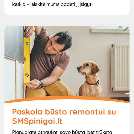
laukia – leiskite mums padėti jį įsigyti!
Paskola būsto remontui su
SMSpinigai.lt
Planuojate atnaujinti savo būstą, bet trūksta