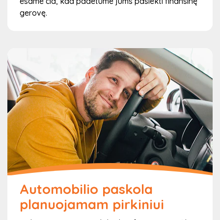
esame čia, kad padėtume jums pasiekti finansinę
5
gerovę.
Apie paskolos suteikimą būsite informuotas
SMS žinute ir/arba el. paštu
Kai mūsų komandą sprendimą dėl jūsų paskolos – jūs
gausite pranešimą tiesiai į savo mobilųjį telefoną arba el.
paštą. Tai užtikrina, kad būtumėte informuoti apie
sprendimą greitai ir patogiai. Jei paskola bus patvirtinta
– mes pateiksime jums visą informaciją apie tolesnius
žingsnius, kad galėtumėte gauti savo pinigus greitai ir
be jokių nesklandumų.
Automobilio paskola
planuojamam pirkiniui