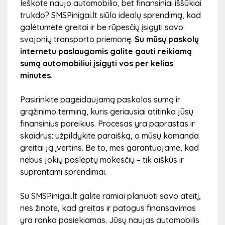
Ieškote naujo automobilio, bet finansiniai iššūkiai
trukdo? SMSPinigai.lt siūlo idealų sprendimą, kad
galėtumėte greitai ir be rūpesčių įsigyti savo
svajonių transporto priemonę.
Su mūsų paskolų
internetu paslaugomis galite gauti reikiamą
sumą automobiliui įsigyti vos per kelias
minutes.
Pasirinkite pageidaujamą paskolos sumą ir
grąžinimo terminą, kuris geriausiai atitinka jūsų
finansinius poreikius. Procesas yra paprastas ir
skaidrus: užpildykite paraišką, o mūsų komanda
greitai ją įvertins. Be to, mes garantuojame, kad
nebus jokių paslėptų mokesčių – tik aiškūs ir
suprantami sprendimai.
Su SMSPinigai.lt galite ramiai planuoti savo ateitį,
nes žinote, kad greitas ir patogus finansavimas
yra ranka pasiekiamas. Jūsų naujas automobilis