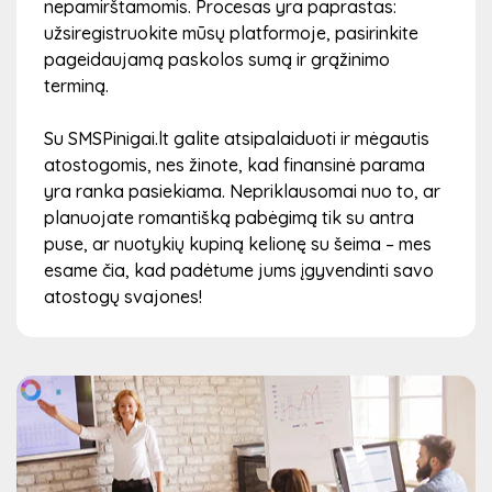
nepamirštamomis. Procesas yra paprastas:
užsiregistruokite mūsų platformoje, pasirinkite
pageidaujamą paskolos sumą ir grąžinimo
terminą.
Su SMSPinigai.lt galite atsipalaiduoti ir mėgautis
atostogomis, nes žinote, kad finansinė parama
yra ranka pasiekiama. Nepriklausomai nuo to, ar
planuojate romantišką pabėgimą tik su antra
puse, ar nuotykių kupiną kelionę su šeima – mes
esame čia, kad padėtume jums įgyvendinti savo
atostogų svajones!