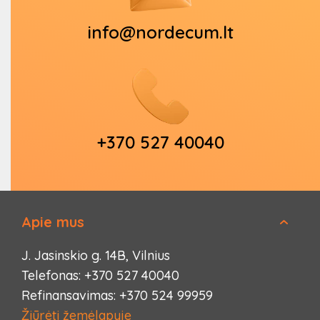
info@nordecum.lt
+370 527 40040
Apie mus
J. Jasinskio g. 14B, Vilnius
Telefonas: +370 527 40040
Refinansavimas: +370 524 99959
Žiūrėti žemėlapyje