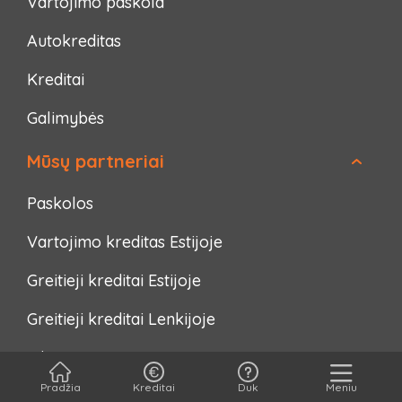
Vartojimo paskola
Autokreditas
Kreditai
Galimybės
Mūsų partneriai
Paskolos
Vartojimo kreditas Estijoje
Greitieji kreditai Estijoje
Greitieji kreditai Lenkijoje
Inkaso
Pradžia
Kreditai
Duk
Meniu
Skolų išieškojimas Estijoje