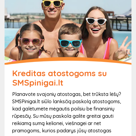
Kreditas atostogoms su
SMSpinigai.lt
Planavote svajonių atostogas, bet trūksta lėšų?
SMSPinigai.lt siūlo lanksčią paskolą atostogoms,
kad galėtumėte mėgautis poilsiu be finansinių
rūpesčių. Su mūsų paskola galite greitai gauti
reikiamą sumą kelionei, viešnagei ar net
pramogoms, kurios padarys jūsų atostogas