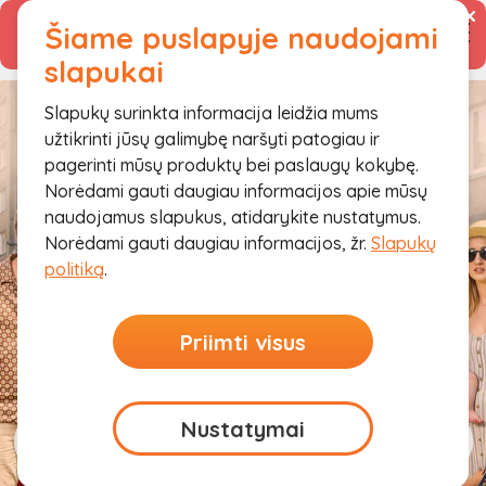
Šiame puslapyje naudojami
Prisijungti
Vidinė serverio klaida
slapukai
Slapukų surinkta informacija leidžia mums
užtikrinti jūsų galimybę naršyti patogiau ir
Pirmas kreditas iki 1000 € ir iki 1
pagerinti mūsų produktų bei paslaugų kokybę.
metų nemokamai!
Norėdami gauti daugiau informacijos apie mūsų
naudojamus slapukus, atidarykite nustatymus.
Norėdami gauti daugiau informacijos, žr.
Slapukų
politiką
.
Priimti visus
Nustatymai
Kredito
Refinan-
Paskolos
linija
savimas