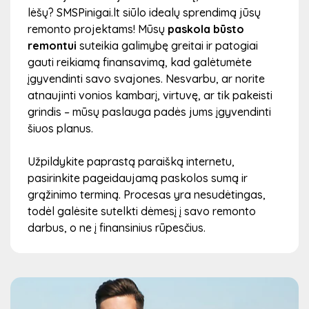
lėšų? SMSPinigai.lt siūlo idealų sprendimą jūsų
remonto projektams! Mūsų
paskola būsto
remontui
suteikia galimybę greitai ir patogiai
gauti reikiamą finansavimą, kad galėtumėte
įgyvendinti savo svajones. Nesvarbu, ar norite
atnaujinti vonios kambarį, virtuvę, ar tik pakeisti
grindis – mūsų paslauga padės jums įgyvendinti
šiuos planus.
Užpildykite paprastą paraišką internetu,
pasirinkite pageidaujamą paskolos sumą ir
grąžinimo terminą. Procesas yra nesudėtingas,
todėl galėsite sutelkti dėmesį į savo remonto
darbus, o ne į finansinius rūpesčius.