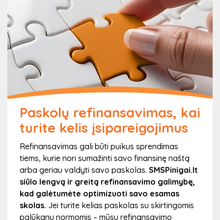
geriausiai atitinka jūsų finansinius poreikius.
Priklausomai nuo jūsų situacijos – galite rinktis
trumpalaikę ar ilgalaikę paskolą, kad ji atitiktų jūsų
biudžetą.
3
Paskolų refinansavimas, kai
turite kelis įsipareigojimus
Po registracijos užpildykite paraišką ir
Refinansavimas gali būti puikus sprendimas
spauskite „Teikti paraišką“
tiems, kurie nori sumažinti savo finansinę naštą
arba geriau valdyti savo paskolas.
SMSPinigai.lt
Užpildžius pageidaujamas sumas ir terminus – turėsite
siūlo lengvą ir greitą refinansavimo galimybę,
užpildyti paskolos paraišką. Tai apima papildomus
kad galėtumėte optimizuoti savo esamas
duomenis apie jūsų finansinę būklę, tokius kaip pajamų
skolas.
Jei turite kelias paskolas su skirtingomis
šaltinis ir išlaidos. Mūsų forma yra lengvai valdoma ir
palūkanų normomis – mūsų refinansavimo
suprantama, tad užpildyti ją bus greita ir nesudėtinga.