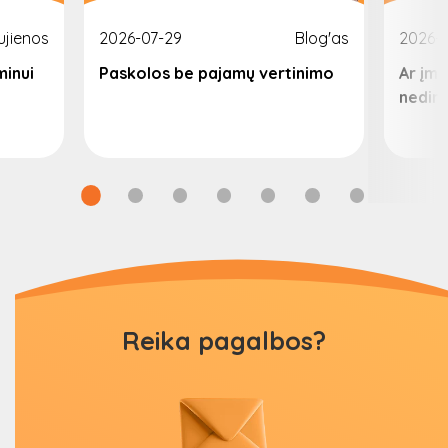
ujienos
2026-07-29
Blog'as
2026-
minui
Paskolos be pajamų vertinimo
Ar įm
nedir
Reika pagalbos?