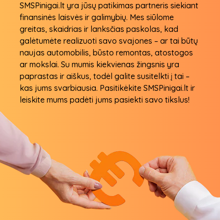
SMSPinigai.lt yra jūsų patikimas partneris siekiant
finansinės laisvės ir galimybių. Mes siūlome
greitas, skaidrias ir lanksčias paskolas, kad
galėtumėte realizuoti savo svajones – ar tai būtų
naujas automobilis, būsto remontas, atostogos
ar mokslai. Su mumis kiekvienas žingsnis yra
paprastas ir aiškus, todėl galite susitelkti į tai –
kas jums svarbiausia. Pasitikėkite SMSPinigai.lt ir
leiskite mums padėti jums pasiekti savo tikslus!