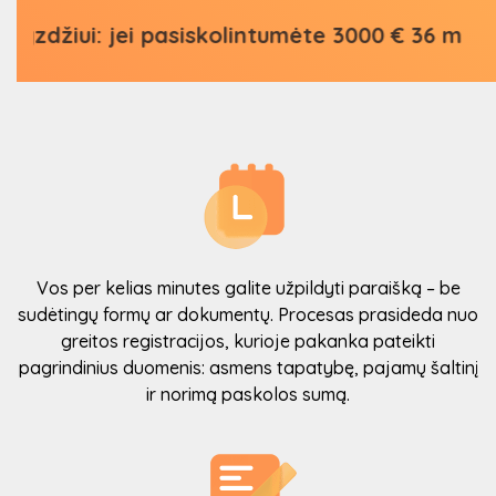
 jei pasiskolintumėte 3000 € 36 mėn. su fiks
Vos per kelias minutes galite užpildyti paraišką – be
sudėtingų formų ar dokumentų. Procesas prasideda nuo
greitos registracijos, kurioje pakanka pateikti
pagrindinius duomenis: asmens tapatybę, pajamų šaltinį
ir norimą paskolos sumą.