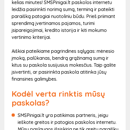
kelias minutes! SMSPinigai.lt paskolos internetu
leidžia pasirinkti norimą sumą, terminą ir pateikti
paraišką patogiai nuotoliniu būdu. Prieš priimant
sprendimą įvertinamos pajamos, turimi
įsipareigojimai, kredito istorija ir kiti mokumo
vertinimo kriterijai.
Aiškiai pateikiame pagrindines sąlygas: mėnesio
įmoką, palūkanas, bendrą grąžinamą sumą ir
kitus su paskola susijusius mokesčius. Taip galite
įsivertinti, ar pasirinkta paskola atitinka jūsų
finansines galimybes.
Kodėl verta rinktis mūsų
paskolas?
SMSPinigai.lt yra patikimas partneris, jeigu
ieškote greitos ir patogios paskolos internetu.
Mūsų paslaugos išsiskiria ne tik greitu paraiškų