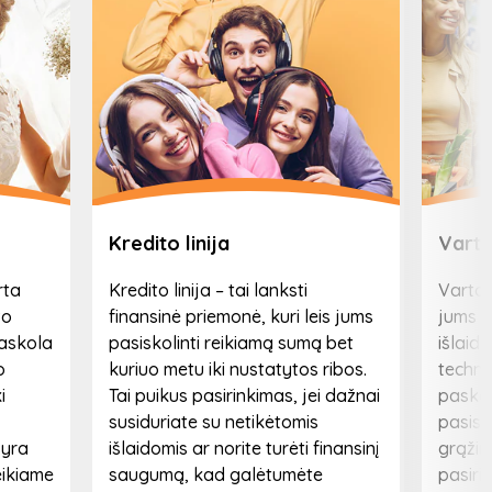
Kredito linija
Varto
rta
Kredito linija – tai lanksti
Vartoj
vo
finansinė priemonė, kuri leis jums
jums f
paskola
pasiskolinti reikiamą sumą bet
išlaida
o
kuriuo metu iki nustatytos ribos.
technik
i
Tai puikus pasirinkimas, jei dažnai
paskol
s
susiduriate su netikėtomis
pasisk
 yra
išlaidomis ar norite turėti finansinį
grąžint
eikiame
saugumą, kad galėtumėte
pasiri