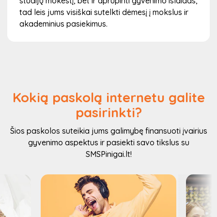
studijų mokestį, bet ir aprūpinti gyvenimo išlaidas,
tad leis jums visiškai sutelkti dėmesį į mokslus ir
akademinius pasiekimus.
Kokią paskolą internetu galite
pasirinkti?
Šios paskolos suteikia jums galimybę finansuoti įvairius
gyvenimo aspektus ir pasiekti savo tikslus su
SMSPinigai.lt!