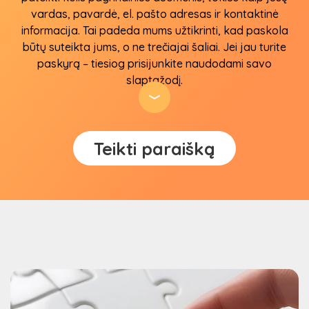
vardas, pavardė, el. pašto adresas ir kontaktinė
informacija. Tai padeda mums užtikrinti, kad paskola
būtų suteikta jums, o ne trečiajai šaliai. Jei jau turite
paskyrą – tiesiog prisijunkite naudodami savo
slaptažodį.
2
Teikti paraišką
Pasirinkite pageidaujamą sumą ir laikotarpį,
kuriam norite gauti kreditą
Po sėkmingos registracijos galėsite pasirinkti – kiek
pinigų norite pasiskolinti ir kokiam laikotarpiui
pageidaujate. Mūsų sistema siūlo įvairias sumas ir
grąžinimo terminus, todėl galėsite pasirinkti tai, kas