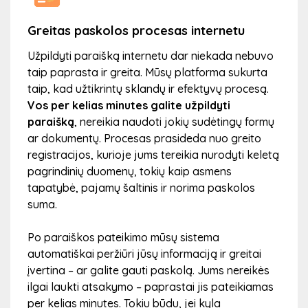
Greitas paskolos procesas internetu
Lank
Užpildyti paraišką internetu dar niekada nebuvo
Galit
kad
taip paprasta ir greita. Mūsų platforma sukurta
termi
u,
taip, kad užtikrintų sklandų ir efektyvų procesą.
SMSPi
Vos per kelias minutes galite užpildyti
100 €
imų
paraišką
, nereikia naudoti jokių sudėtingų formų
nuo 3
lbos
ar dokumentų. Procesas prasideda nuo greito
a bus
registracijos, kurioje jums tereikia nurodyti keletą
Prieš
pagrindinių duomenų, tokių kaip asmens
mėnes
tapatybė, pajamų šaltinis ir norima paskolos
pasko
 arba
suma.
našta
t
Po paraiškos pateikimo mūsų sistema
automatiškai peržiūri jūsų informaciją ir greitai
įvertina – ar galite gauti paskolą. Jums nereikės
ilgai laukti atsakymo – paprastai jis pateikiamas
per kelias minutes. Tokiu būdu, jei kyla