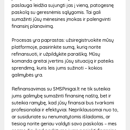
paslauga leidžia sujungti jas į vieną, patogesnę
Paspaudus „Teikti paraišką“, jūsų prašymas bus
paskolą su geresnėmis sąlygomis. Tai gali
išsiųstas mūsų kreditų komandai.
sumažinti jūsų mėnesines įmokas ir palengvinti
finansinį planavimą.
4
Procesas yra paprastas: užsiregistruokite mūsų
platformoje, pasirinkite sumą, kurią norite
refinansuoti, ir užpildykite paraišką. Mūsų
komanda greitai įvertins jūsų situaciją ir pateiks
Mūsų komanda peržiūrės Jūsų paraišką
sprendimą, kuris leis jums sužinoti – kokios
galimybės yra.
Po paraiškos pateikimo mūsų finansininkai peržiūrės
jūsų informaciją ir įvertins – ar galite gauti paskolą. Šis
Refinansavimas su SMSPinigai.lt ne tik suteikia
procesas paprastai trunka vos kelias minutes, nes mūsų
jums galimybę sumažinti finansinę naštą, bet ir
sistema leidžia greitai įvertinti jūsų kreditingumą. Mes
suteikia ramybę, kad jūsų finansai bus tvarkomi
stengiamės, kad kiekvienas klientas gautų greitą ir
profesionaliai ir efektyviai. Nepriklausomai nuo to,
teisingą sprendimą.
ar susiduriate su nenumatytomis išlaidomis, ar
tiesiog norite geriau valdyti savo paskolas – mes