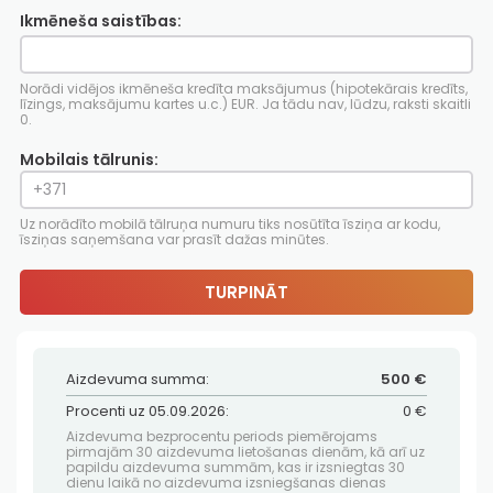
Ikmēneša saistības:
Norādi vidējos ikmēneša kredīta maksājumus (hipotekārais kredīts,
līzings, maksājumu kartes u.c.) EUR. Ja tādu nav, lūdzu, raksti skaitli
0.
Mobilais tālrunis:
Uz norādīto mobilā tālruņa numuru tiks nosūtīta īsziņa ar kodu,
īsziņas saņemšana var prasīt dažas minūtes.
TURPINĀT
Aizdevuma summa:
500 €
Procenti uz 05.09.2026:
0 €
Aizdevuma bezprocentu periods piemērojams
pirmajām 30 aizdevuma lietošanas dienām, kā arī uz
papildu aizdevuma summām, kas ir izsniegtas 30
dienu laikā no aizdevuma izsniegšanas dienas