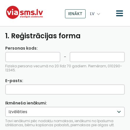
IENĀKT
LV
1. Reģistrācijas forma
Personas kods:
-
Fiziska persona vecumā no 20 līdz 70 gadiem. Piemēram, 010290-
12345.
E-pasts:
Ikmēneša ienākumi:
Tavi ienākumi pēc nodokļu nomaksas, ienākumi no īpašuma
izīrēšanas, bērnu kopšanas pabalsti, piemaksas pie algas utt.