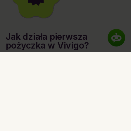
Jak działa pierwsza
pożyczka w Vivigo?
Pierwsza pożyczka online nie zawiera żadnych ukrytych
kosztów. Do złożenia wniosku nie potrzebujesz zbędnych
zaświadczeń. Jeżeli spodobają Ci się pożyczki przez internet i
uzasz, że nasza szybka pożyczka online jest wygodna i łatwa do
wzięcia, i zechcesz zaaplikować o kolejną, opłaty będą zależały
od kwoty i czasu, na jaki pożyczasz pieniądze. Szczegóły
możesz sprawdzić na powyższym suwaku.
Szybka pożyczka online
Szybka pożyczka online
od Vivigo to pożyczka dostępna
poprzez stronę internetową lub aplikację mobilną - minimum
formalności, szybka decyzja, szybki przelew. Szybka