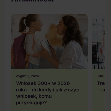
August 3, 2026
June 10,
Wniosek 300+ w 2026
Trend
roku – do kiedy i jak złożyć
– rap
wniosek, komu
przysługuje?