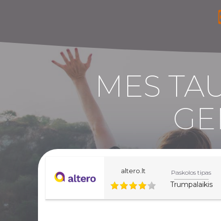
MES TAU
GE
altero.lt
Paskolos tipas
Trumpalaikis
Šiame svetainės lape esanti informacija yra informac