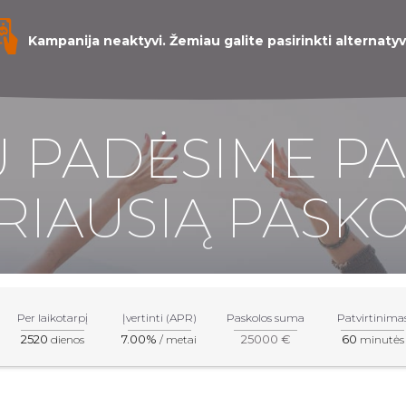
Kampanija neaktyvi. Žemiau galite pasirinkti alternatyv
 PADĖSIME PA
RIAUSIĄ PASKO
Per laikotarpį
Įvertinti (APR)
Paskolos suma
Patvirtinima
2520
7.00%
25000 €
60
dienos
/ metai
minutės
inio pobūdžio. Norėdami įgyti tikslią informaciją apie produktus i