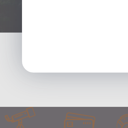
lapą.