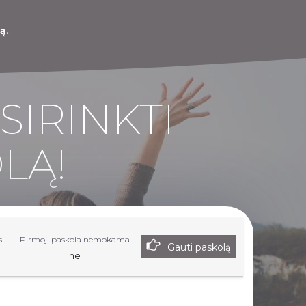
ą.
SIRINKTI
LĄ!
s
Pirmoji paskola nemokama
Gauti paskolą
ne
r paslaugas Jūs turite aplankyti nurodytą partnerių