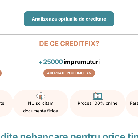
Analizeaza optiunile de creditare
DE CE CREDITFIX?
+
25000
imprumuturi
ACORDATE IN ULTIMUL AN
cte
NU solicitam
Proces 100% online
Fara
documente fizice
dite nebancare pentru orice ti