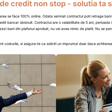
 de credit non stop - solutia ta 
carea se face 100% online. Odata semnat contractul poti retrage bani i
edit bancar obisnuit. Contractul are o valabilitate de 5 ani, perioada i
izezi bani din plafonul aprobat, nu vei avea nimic de platit. Nu se 
t costurile, si asigura-te ca soliciti un imprumut doar daca achitarea