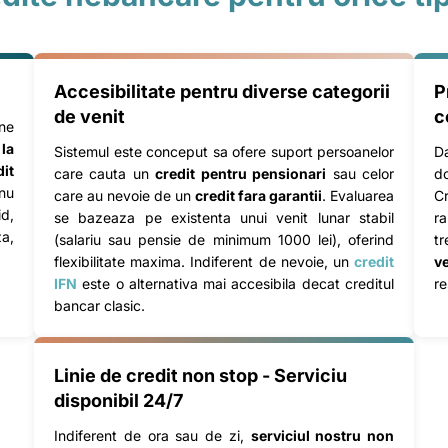
Accesibilitate pentru diverse categorii
P
de venit
c
ane
 la
Sistemul este conceput sa ofere suport persoanelor
D
dit
care cauta un
credit pentru pensionari
sau celor
do
 nu
care au nevoie de un
credit fara garantii
. Evaluarea
C
id,
se bazeaza pe existenta unui venit lunar stabil
ra
a,
(salariu sau pensie de minimum 1000 lei), oferind
tr
flexibilitate maxima. Indiferent de nevoie, un
credit
ve
IFN
este o alternativa mai accesibila decat creditul
re
bancar clasic.
Linie de credit non stop - Serviciu
disponibil 24/7
Indiferent de ora sau de zi,
serviciul nostru non