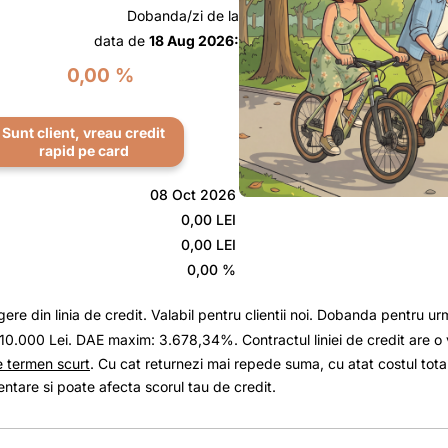
Dobanda/zi de la
data de
18 Aug 2026:
0,00 %
Sunt client, vreau credit
rapid pe card
08 Oct 2026
0,00 LEI
0,00 LEI
0,00 %
gere din linia de credit. Valabil pentru clientii noi. Dobanda pentru urm
.000 Lei. DAE maxim: 3.678,34%. Contractul liniei de credit are o va
e termen scurt
. Cu cat returnezi mai repede suma, cu atat costul tota
entare si poate afecta scorul tau de credit.