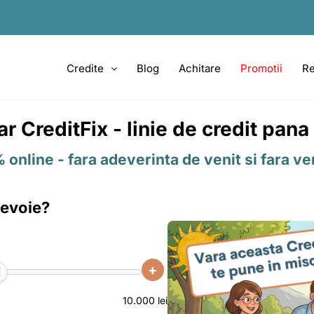
Credite
Blog
Achitare
Promotii
Re
CreditFix - linie de credit pana 
online - fara adeverinta de venit si fara veri
nevoie?
+
10.000 lei