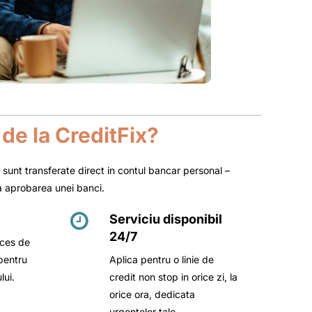
de la CreditFix?
 sunt transferate direct in contul bancar personal –
a aprobarea unei banci.
Serviciu disponibil
24/7
oces de
pentru
Aplica pentru o linie de
lui.
credit non stop in orice zi, la
orice ora, dedicata
urgentelor tale.