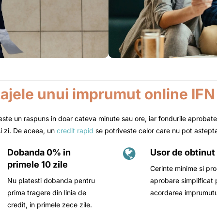
ajele unui imprumut online IFN 
meste un raspuns in doar cateva minute sau ore, iar fondurile aprobate
i zi. De aceea, un
credit rapid
se potriveste celor care nu pot astept
Dobanda 0% in
Usor de obtinut
primele 10 zile
Cerinte minime si pr
Nu platesti dobanda pentru
aprobare simplificat 
prima tragere din linia de
acordarea imprumutu
credit, in primele zece zile.