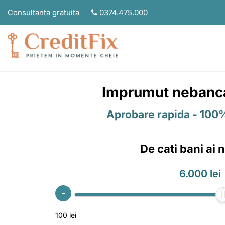
Consultanta gratuita
0374.475.000
Imprumut nebancar 
Aprobare rapida - 100% 
De cati bani ai 
6.000 lei
-
100 lei