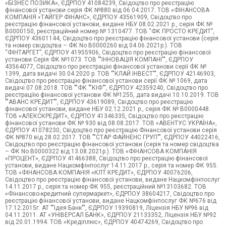
«БІЗНЕС ПОЗИКА», ЄДРПОУ 41084239, Свідоцтво про реєстрацію
фінансової установи серія ФК №880 від 06.04.2017. ТОВ «ФІНАНСОВА
КОМПАНІЯ «ТАЙГЕР ФІНАНС», ЄДРПОУ 43561909, Свідоцтво про
реєстрацію фінансової установи, видане НБУ 08.02.2021 р., серія ФК №
В0000150, реєстраційний номер № 1310477. ТОВ “ФК ПРОСТО КРЕДИТ”,
ЄДРПОУ 43601144, Свідоцтво про реєстрацію фінансової установи (серія
та номер свідоцтва – ФК No В0000260 від 04.06.2021р.). ТОВ
“ФІНТАРГЕТ”, ЄДРПОУ 41955906, Свідоцтво про реєстрацію фінансової
установи Серія ФК №1073. ТОВ ""ІННОВАЦІЯ КОМПАНІ"", ЄДРПОУ
43564077, Свідоцтво про реєстрацію фінансової установи серії ФК №
1399, дата видачі 30.04.2020 р. ТОВ ""КЛАЙ ІНВЕСТ"", ЄДРПОУ 42146903,
Cвідоцтво про реєстрацію фінансової установи серії ФК № 1069, дата
видачі 07.08.2018. ТОВ ""ФК ""КІФ"", ЄДРПОУ 42359240, Свідоцтво про
реєстраціїю фінансової установи ФК №1255, дата видачі 10.10.2019. ТОВ
""АВАНС КРЕДИТ"", ЄДРПОУ 43619089, Свідоцтво про реєстрацію
фінансової установи, видане НБУ 02.12.2021 р., серія ФК № В0000448.
ТОВ «АЛЕКСКРЕДИТ», ЄДРПОУ 41346335, Свідоцтво про реєстрацію
фінансової установи ФК № 930 від 08.08.2017. ТОВ «АВЕНТУС УКРАЇНА»,
ЄДРПОУ 41078230, Свідоцтво про реєстрацію Фінансової установи серія
ФК №870 від 28.02.2017. ТОВ ""СТАР ФАЙНЕНС ГРУП"", ЄДРПОУ 44022416,
Свідоцтво про реєстрацію фінансової установи (серія та номер свідоцтва
– ФК No В0000322 від 13.08.2021р.). ТОВ «ФІНАНСОВА КОМПАНІЯ
«ПРОЦЕНТ», ЄДРПОУ 41466388, Свідоцтво про реєстрацію фінансової
установи, видане Нацкомфінпослуг 14.11.2017 р., серія та номер ФК 955.
ТОВ «ФІНАНСОВА КОМПАНІЯ «КЛТ КРЕДИТ», ЄДРПОУ 40076206,
Свідоцтво про реєстрацію фінансової установи, видане Нацкомфінпослуг
14.11.2017 р., серія та номер ФК 955, реєстраційний №13103682. ТОВ
«Фінансово-кредитний супермаркет», ЄДРПОУ 38604217, Свідоцтво про
реєстрацію фінансової установи, видане Нацкомфінпослуг ФК №676 від
17.12.2015г. АТ ""Ідея Банк"", ЄДРПОУ 19390819, Ліцензія НБУ №96 від
04.11.2011. АТ «УНІВЕРСАЛ БАНК», ЄДРПОУ 21133352, Ліцензія НБУ №92
від 20.01.1994. ТОВ «Кредіплюс», ЄДРПОУ 40474269, Свідоцтво про