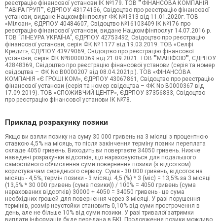
реєстрацію фінансової установи ІК №179. ТОВ ""ФІНАНСОВА КОМПАНІЯ
""АВІРА ГРУП"", ЄДРПОУ 43174156, Свідоцтво про реєстрацію фінансової
установи, видане Нацкомфінпослуг ФК №1313 від 11.01.2020г. ТОВ
«Мілоан», ЄДРПОУ 40484607, Свідоцтво №16103409 ІК №176 про
реєстрацію фінансової установи, видане Нацкомфінпослуг 14.07.2016 р.
ТОВ “ЛІНЕУРА УКРАЇНА”, ЄДРПОУ 42753492, Свідоцтво про реєстрацію
фінансової установи, серія ФК № 1177 від 19.03.2019. ТОВ «Селфі
Кредит», ЄДРПОУ 43979069, Свідоцтво про реєстрацію фінансової
установи, серія ФК №В0000369 від 21.09.2021. ТОВ ""МАНІФОЮ"", ЄДРПОУ
42848369, Свідоцтво про реєстрацію фінансової установи (серія та номер
свідоцтва – ФК No В0000207 від 08.04.2021р.). ТОВ «ФІНАНСОВА
КОМПАНІЯ «Є ГРОШІ КОМ», ЄДРПОУ 43067861, Свідоцтво про реєстрацію
фінансової установи (серія та номер свідоцтва – ФК No В0000367 від
17.09.2019). ТОВ «СПОЖИВЧИЙ ЦЕНТР», ЄДРПОУ 37356833, Свідоцтво
про реєстрацію фінансової установи ІК №78.
Приклад розрахунку позики
Якщо ви взяли позику на суму 30 000 гривень на 3 місяці з процентною
ставкою 4,5% на місяць, то після закінчення терміну позики переплата
складе 4050 гривень. Виходить ви повертаєте 34050 гривень. Нижче
наведені розрахунки відсотків, що нараховуються для подальшого
самостійного обчислення суми повернення позики (з відсотком)
користувачам середнього сервісу. Сума - 30 000 гривень, відсоток на
місяць - 4,5%, термін позики - 3 місяці. 4,5 (%) * 3 (міс) = 13,5% за 3 місяці
(13,5% * 30 000 гривень (сума позики)) / 100% = 4050 гривень (сума
нарахованих відсотків) 30000 + 4050 = 34050 гривень - це сума
необхідних грошей для повернення через 3 місяці. У разі порушення
термінів, розмір неустойки становить 0,10% від суми прострочення в
день, але не більше 10% від суми позики. У разі тривалої затримки
виплати інформація буде передана в БКІ. Продовження позики можливо