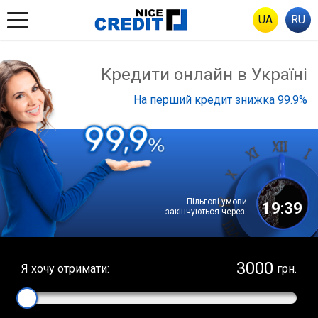
UA
RU
Кредити онлайн в Україні
На перший кредит знижка 99.9%
Пільгові умови
19:38
закінчуються через:
Я хочу отримати:
грн.