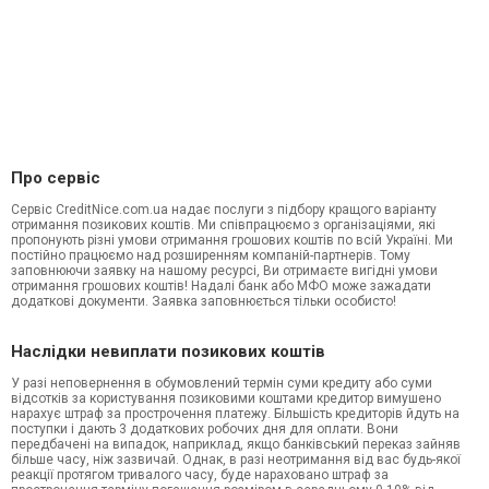
Про сервіс
Сервіс CreditNice.com.ua надає послуги з підбору кращого варіанту
отримання позикових коштів. Ми співпрацюємо з організаціями, які
пропонують різні умови отримання грошових коштів по всій Україні. Ми
постійно працюємо над розширенням компаній-партнерів. Тому
заповнюючи заявку на нашому ресурсі, Ви отримаєте вигідні умови
отримання грошових коштів! Надалі банк або МФО може зажадати
додаткові документи. Заявка заповнюється тільки особисто!
Наслідки невиплати позикових коштів
У разі неповернення в обумовлений термін суми кредиту або суми
відсотків за користування позиковими коштами кредитор вимушено
нарахує штраф за прострочення платежу. Більшість кредиторів йдуть на
поступки і дають 3 додаткових робочих дня для оплати. Вони
передбачені на випадок, наприклад, якщо банківський переказ зайняв
більше часу, ніж зазвичай. Однак, в разі неотримання від вас будь-якої
реакції протягом тривалого часу, буде нараховано штраф за