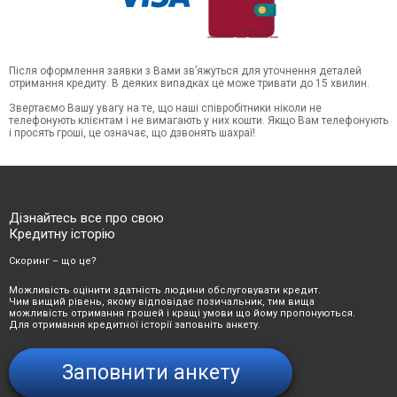
Після оформлення заявки з Вами зв’яжуться для уточнення деталей
отримання кредиту. В деяких випадках це може тривати до 15 хвилин.
Звертаємо Вашу увагу на те, що наші співробітники ніколи не
телефонують клієнтам і не вимагають у них кошти. Якщо Вам телефонують
і просять гроші, це означає, що дзвонять шахраї!
Дізнайтесь все про свою
Кредитну історію
Скоринг – що це?
Можливість оцінити здатність людини обслуговувати кредит.
Чим вищий рівень, якому відповідає позичальник, тим вища
можливість отримання грошей і кращі умови що йому пропонуються.
Для отримання кредитної історії заповніть анкету.
Заповнити анкету