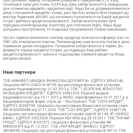
прострочення терміну погашення розміром в середньому 0,10% від
початкової суми для позик, 0,03% від суми заборгованості в середньому
для споживчих кредитів і кредитних карт. Якщо Ви не дотримуватиметеся
умов з погашення кредитів і позик, дані про Вас можуть бути передані до
реєстру боржників або БКІ, що негативно позначиться на Вашій кредитній
історії і рейтингу кредитоспроможності. Заборгованість може бути
передана колекторському агентству для стягнення боргу. Якщо буде
допущено прострочення, то подальше продовження позики неможливе.
Про всі терміни виконання платежу кредитор своєчасно інформує Вас по
СМС або електронною поштою. Рекомендуємо вам вносити платіж в день
отримання даних нагадувань. Погашаючи заборгованість в термін, Ви
формуєте хорошу кредитну історію, що підвищує Ваш рейтинг
кредитоспроможності і шанси в подальшому отримати кредит на більш
вигідних умовах.
Наші партнери
ТОВ «МАНІВЕО ШВИДКА ФІНАНСОВА ДОПОМОГА», ЄДРПОУ 38569246,
Свідоцтво №16102832 ІК №105 про реєстрацію фінансової установи,
видане Нацкомфінпослуг 21.03.2013 р. ТОВ ""1 БЕЗПЕЧНЕ АГЕНТСТВО
НЕОБХІДНИХ КРЕДИТІВ"", ЄДРПОУ 39861924, Ліцензія видана
Нацкомфінпослуг від 19.11.2015 р. №282, переоформлена 26.01.2017 р. в
бездокументарній формі, строк дії – безстроково. ТОВ “СЛОН КРЕДИТ”,
ЄДРПОУ 42350798, Свідоцтво про реєстрацію Фінансової установи серія
ФК № В0000088 від 27.11.2020. ТОВ ""СОС КРЕДИТ"", ЄДРПОУ 39487128,
Свідоцтво про реєстрацію фінансової установи серії ІК № 144. АТ «ЮНЕКС
БАНК», ЄДРПОУ 20023569, Ліцензія НБУ №56 від 28.10.2011. ТОВ ""КАЧАЙ
ГРОШІ"", ЄДРПОУ 41697872, Свідоцтво фінансової установи ФК
№В0000479 від 31.12.2021. ТОВ «УКР КРЕДИТ ФІНАНС», ЄДРПОУ
38548598, Свідоцтво про реєстрацію фінансової установи ІК №116. ТОВ