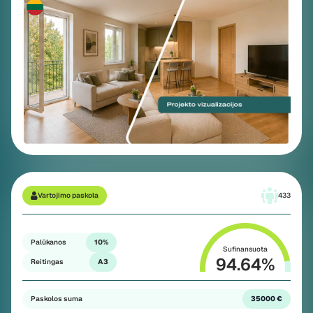
„Pievų 14“
Plačiau
Vartojimo paskola
433
Palūkanos
10%
Sufinansuota
94.64
%
Reitingas
A3
Paskolos suma
35000 €