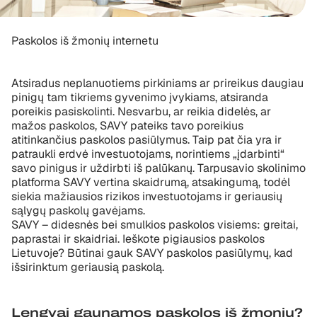
Paskolos iš žmonių internetu
Atsiradus neplanuotiems pirkiniams ar prireikus daugiau
pinigų tam tikriems gyvenimo įvykiams, atsiranda
poreikis pasiskolinti. Nesvarbu, ar reikia didelės, ar
mažos paskolos, SAVY pateiks tavo poreikius
atitinkančius paskolos pasiūlymus. Taip pat čia yra ir
patraukli erdvė investuotojams, norintiems „įdarbinti“
savo pinigus ir uždirbti iš palūkanų. Tarpusavio skolinimo
platforma SAVY vertina skaidrumą, atsakingumą, todėl
siekia mažiausios rizikos investuotojams ir geriausių
sąlygų paskolų gavėjams.
SAVY – didesnės bei smulkios paskolos visiems: greitai,
paprastai ir skaidriai. Ieškote pigiausios paskolos
Lietuvoje? Būtinai gauk SAVY paskolos pasiūlymų, kad
išsirinktum geriausią paskolą.
Lengvai gaunamos paskolos iš žmonių?