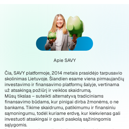
Apie SAVY
Čia, SAVY platformoje, 2014 metais prasidėjo tarpusavio
skolinimas Lietuvoje. Šiandien esame viena pirmaujančių
investavimo ir finansavimo platformų šalyje, vertinama
už atsakingą požiūrį ir veiklos skaidrumą.
Mūsų tikslas – suteikti alternatyvą tradiciniams
finansavimo būdams, kur pinigai dirba žmonėms, o ne
bankams. Tikime skaidrumu, patikimumu ir finansiniu
sąmoningumu, todėl kuriame erdvę, kur kiekvienas gali
investuoti atsakingai ir gauti paskolą sąžiningomis
sąlygomis.