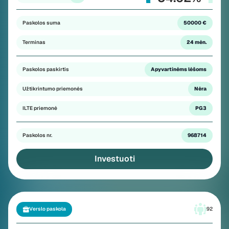
Paskolos suma
50000 €
Terminas
24 mėn.
Paskolos paskirtis
Apyvartinėms lėšoms
Užtikrintumo priemonės
Nėra
ILTE priemonė
PG3
Paskolos nr.
968714
Investuoti
Verslo paskola
92