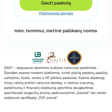
Gauti paskolą
Preliminarios sąlygos
. terminui, metinė palūkanų norma 6%, vienkartinis 
SAVY – tarpusavio skolinimo kultūros Lietuvoje pradininkė.
Šiandien esame moderni platforma, turinti plačią paskolų pasiūlą:
vartojimo, būsto, verslo ir NT plėtros paskolas. Esame atsakingi,
mūsų veiklą prižiūri Lietuvos bankas, o veiklos tvarumą,
patikimumą ir finansinį stabilumą patvirtina daugkartiniai
sparčiausiai augančių įmonių apdovanojimai „Gazelė“ bei verslo
stabilumo sertifikatai „TOP Įmonė“.