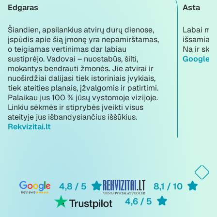
Edgaras
Asta
Šiandien, apsilankius atvirų durų dienose,
Labai mal
įspūdis apie šią įmonę yra nepamirštamas,
išsamiai 
o teigiamas vertinimas dar labiau
Na ir skol
sustiprėjo. Vadovai – nuostabūs, šilti,
Google r
mokantys bendrauti žmonės. Jie atvirai ir
nuoširdžiai dalijasi tiek istoriniais įvykiais,
tiek ateities planais, įžvalgomis ir patirtimi.
Palaikau jus 100 % jūsų vystomoje vizijoje.
Linkiu sėkmės ir stiprybės įveikti visus
ateityje jus išbandysiančius iššūkius.
Rekvizitai.lt
4,8 / 5
8,1 / 10
4,6 / 5