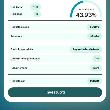
Palūkanos
16%
Sufinansuota
43.93
%
Reitingas
D
Paskolos suma
8000 €
Terminas
18 mėn.
Paskolos paskirtis
Apyvartinėms lėšoms
Užtikrintumo priemonės
Yra
ILTE priemonė
Nėra
Paskolos nr.
968721
Investuoti