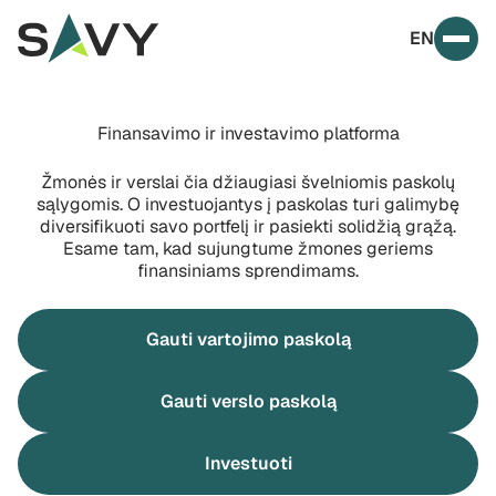
Skip to content
EN
Prim
Finansavimo ir investavimo platforma
Žmonės ir verslai čia džiaugiasi švelniomis paskolų
sąlygomis. O investuojantys į paskolas turi galimybę
diversifikuoti savo portfelį ir pasiekti solidžią grąžą.
Esame tam, kad sujungtume žmones geriems
finansiniams sprendimams.
Gauti vartojimo paskolą
Gauti verslo paskolą
Investuoti