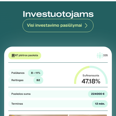
Investuotojams
Visi investavimo pasiūlymai
NT plėtros paskola
335
Palūkanos
8 – 11%
Sufinansuota
47.18
%
Reitingas
B2
Paskolos suma
224000 €
Terminas
12 mėn.