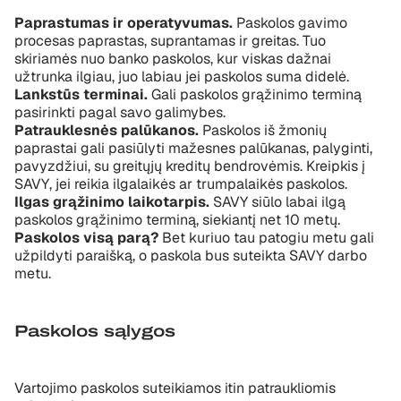
Paprastumas ir operatyvumas.
Paskolos gavimo
procesas paprastas, suprantamas ir greitas. Tuo
skiriamės nuo banko paskolos, kur viskas dažnai
užtrunka ilgiau, juo labiau jei paskolos suma didelė.
Lankstūs terminai.
Gali paskolos grąžinimo terminą
pasirinkti pagal savo galimybes.
Patrauklesnės palūkanos.
Paskolos iš žmonių
paprastai gali pasiūlyti mažesnes palūkanas, palyginti,
pavyzdžiui, su greitųjų kreditų bendrovėmis. Kreipkis į
SAVY, jei reikia ilgalaikės ar trumpalaikės paskolos.
Ilgas grąžinimo laikotarpis.
SAVY siūlo labai ilgą
paskolos grąžinimo terminą, siekiantį net 10 metų.
Paskolos visą parą?
Bet kuriuo tau patogiu metu gali
užpildyti paraišką, o paskola bus suteikta SAVY darbo
metu.
Paskolos sąlygos
Vartojimo paskolos suteikiamos itin patraukliomis