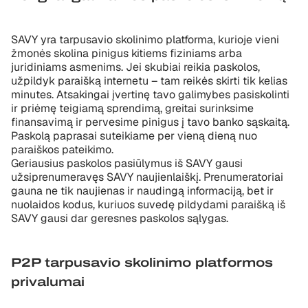
SAVY yra tarpusavio skolinimo platforma, kurioje vieni
žmonės skolina pinigus kitiems fiziniams arba
juridiniams asmenims. Jei skubiai reikia paskolos,
užpildyk paraišką internetu – tam reikės skirti tik kelias
minutes. Atsakingai įvertinę tavo galimybes pasiskolinti
ir priėmę teigiamą sprendimą, greitai surinksime
finansavimą ir pervesime pinigus į tavo banko sąskaitą.
Paskolą paprasai suteikiame per vieną dieną nuo
paraiškos pateikimo.
Geriausius paskolos pasiūlymus iš SAVY gausi
užsiprenumeravęs SAVY naujienlaiškį. Prenumeratoriai
gauna ne tik naujienas ir naudingą informaciją, bet ir
nuolaidos kodus, kuriuos suvedę pildydami paraišką iš
SAVY gausi dar geresnes paskolos sąlygas.
P2P tarpusavio skolinimo platformos
privalumai