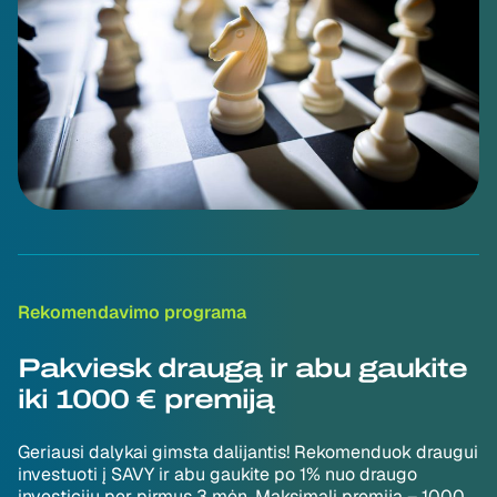
Rekomendavimo programa
Pakviesk draugą ir abu gaukite
iki 1000 € premiją
Geriausi dalykai gimsta dalijantis! Rekomenduok draugui
investuoti į SAVY ir abu gaukite po 1% nuo draugo
investicijų per pirmus 3 mėn. Maksimali premija – 1000