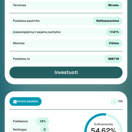
Terminas
96 mėn.
Paskolos paskirtis
Refinansavimui
Įsipareigojimų ir pajamų santykis
17.41%
Miestas
Vilnius
Paskolos nr.
968718
Investuoti
Verslo paskola
159
Palūkanos
12%
Sufinansuota
54.62
%
Reitingas
C