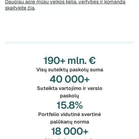
Daugiau apie mūsų veikos kelią, vertybes ir komandą
skaitykite čia
.
190+ mln. €
Visų suteiktų paskolų suma
40 000+
Suteikta vartojimo ir verslo
paskolų
15.8%
Portfelio vidutinė svertinė
palūkanų norma
18 000+