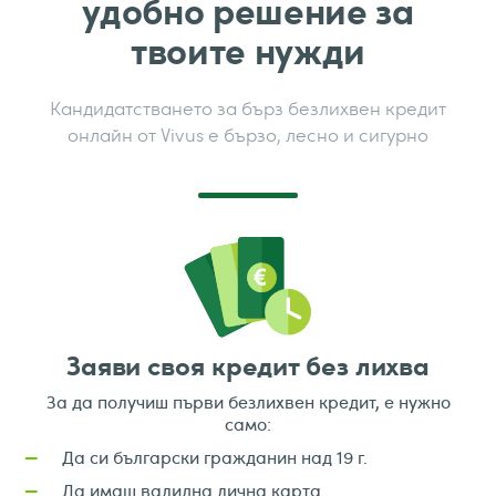
удобно решение за
твоите нужди
Кандидатстването за бърз безлихвен кредит
онлайн от Vivus е бързо, лесно и сигурно
Заяви своя кредит без лихва
За да получиш първи безлихвен кредит, е нужно
само:
Да си български гражданин над 19 г.
—
Да имаш валидна лична карта
—