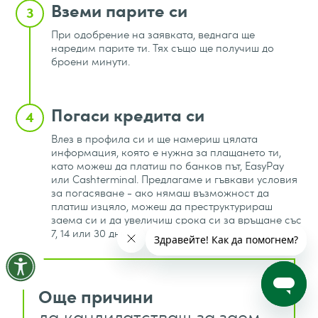
Вземи парите си
3
При одобрение на заявката, веднага ще
наредим парите ти. Тях също ще получиш до
броени минути.
Погаси кредита си
4
Влез в профила си и ще намериш цялата
информация, която е нужна за плащането ти,
като можеш да платиш по банков път, EasyPay
или Cashterminal. Предлагаме и гъвкави условия
за погасяване - ако нямаш възможност да
платиш изцяло, можеш да преструктурираш
заема си и да увеличиш срока си за връщане със
7, 14 или 30 дни.
Още причини
да кандидатстваш за заем